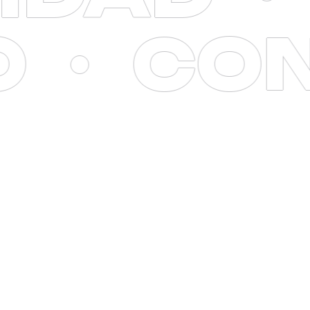
LLO
·
C