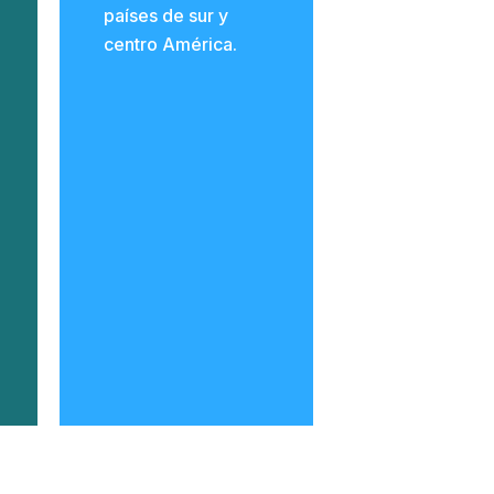
países de sur y
centro América.